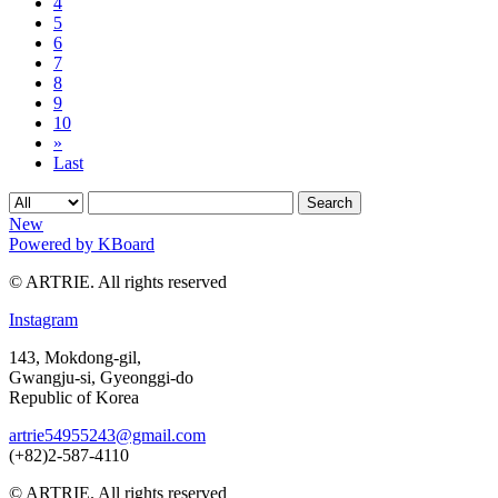
4
5
6
7
8
9
10
»
Last
Search
New
Powered by KBoard
© ARTRIE. All rights reserved
Instagram
143, Mokdong-gil,
Gwangju-si, Gyeonggi-do
Republic of Korea
artrie54955243@gmail.com
(+82)2-587-4110
© ARTRIE. All rights reserved