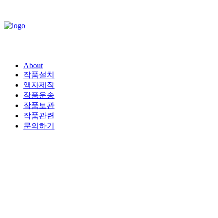
About
작품설치
액자제작
작품운송
작품보관
작품관련
문의하기