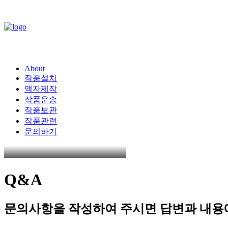
About
작품설치
액자제작
작품운송
작품보관
작품관련
문의하기
Q&A
문의사항을
작성하여
주시면
답변과
내용