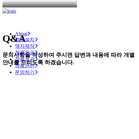
About
Q&A
작품설치
액자제작
작품운송
문의사항을
작성하여
주시면
답변과
내용에
따라
개별
작품보관
안내를
드리도록
하겠습니다.
작품관련
문의하기