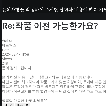
문의사항을
작성하여
주시면
답변과
내용에
따라
개
Re:작품 이전 가능한가요?
Author
아트웍스
Date
2025-02-17 11:58
Views
249
문의 감사드립니다.
문의 하신 내용과 같이 작품크기와는 상관없이 가능합니다.
다만 사전에 체크하여야 작품크기에 맞는 차량배차, 무게에 따른 
작품은 포장이 필요한 경우 발포지로 안전하게 포장이 되나 포장이
이전과 작품설치를 함께 할경우에는 당일 같이 한다면 따로 따로 하
행복함 가득한 하루 되세요^^
Like
0
Unlike
0