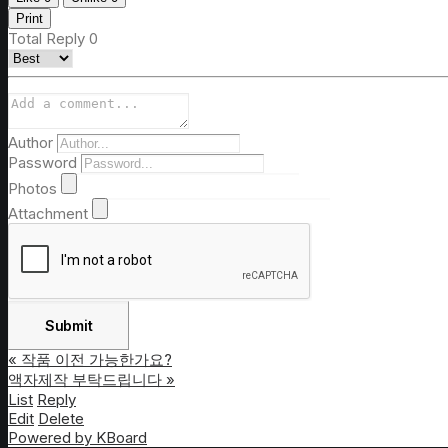
Print
Total Reply
0
Author
Password
Photos
Attachment
«
작품 이전 가능한가요?
액자제작 부탁드립니다
»
List
Reply
Edit
Delete
Powered by KBoard