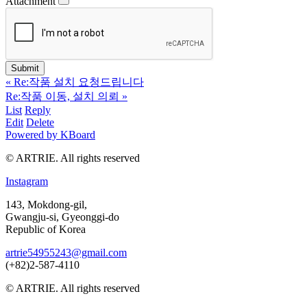
Attachment
«
Re:작품 설치 요청드립니다
Re:작품 이동, 설치 의뢰
»
List
Reply
Edit
Delete
Powered by KBoard
© ARTRIE. All rights reserved
Instagram
143, Mokdong-gil,
Gwangju-si, Gyeonggi-do
Republic of Korea
artrie54955243@gmail.com
(+82)2-587-4110
© ARTRIE. All rights reserved