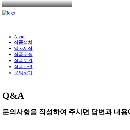
About
작품설치
액자제작
작품운송
작품보관
작품관련
문의하기
Q&A
문의사항을
작성하여
주시면
답변과
내용