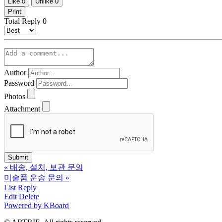
Like
0
Unlike
0
Print
Total Reply
0
Author
Password
Photos
Attachment
«
배송, 설치, 보관 문의
미술품 운송 문의
»
List
Reply
Edit
Delete
Powered by KBoard