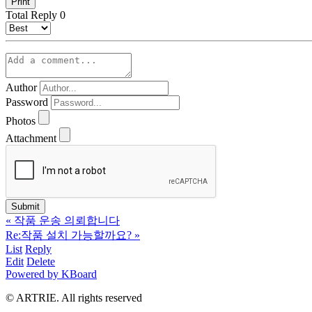
Print
Total Reply
0
Author
Password
Photos
Attachment
«
작품 운송 의뢰합니다
Re:작품 설치 가능할까요?
»
List
Reply
Edit
Delete
Powered by KBoard
© ARTRIE. All rights reserved