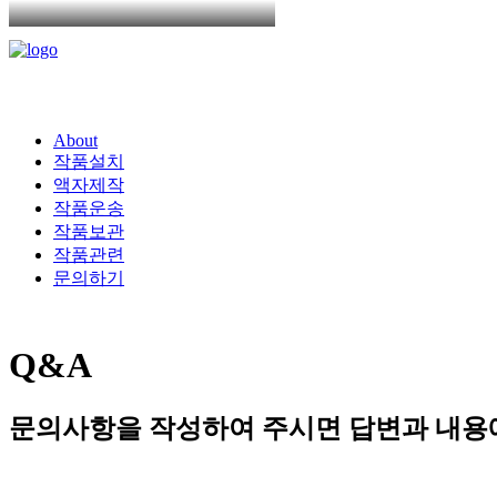
About
작품설치
액자제작
작품운송
작품보관
작품관련
문의하기
Q&A
문의사항을
작성하여
주시면
답변과
내용